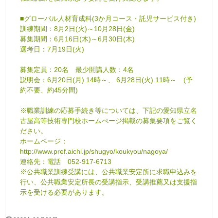
■グローバル人材育成科(3か月コース・託児サービス付き)
訓練期間：8月2日(火)～10月28日(金)
募集期間：6月16日(木)～6月30日(木)
選考日：7月19日(火)
募集定員：20名 最少開講人数：4名
説明会：6月20日(月) 14時～、 6月28日(火) 11時～ (予
約不要、約45分間)
※職業訓練の応募手続き等については、下記の愛知県立名
古屋高等技術専門校ホームぺージ掲載の募集要項をご覧く
ださい。
ホームページ：
http://www.pref.aichi.jp/shugyo/koukyou/nagoya/
連絡先：電話 052-917-6713
※公共職業訓練受講には、公共職業安定所に求職申込みを
行い、公共職業安定所長の受講指示、受講推薦又は支援指
示を受ける必要があります。