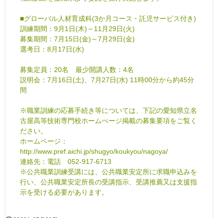
■グローバル人材育成科(3か月コース・託児サービス付き)
訓練期間：9月1日(木)～11月29日(火)
募集期間：7月15日(金)～7月29日(金)
選考日：8月17日(水)
募集定員：20名 最少開講人数：4名
説明会：7月16日(土)、7月27日(水) 11時00分から約45分
間
※職業訓練の応募手続き等については、下記の愛知県立名
古屋高等技術専門校ホームぺージ掲載の募集要項をご覧く
ださい。
ホームページ：
http://www.pref.aichi.jp/shugyo/koukyou/nagoya/
連絡先：電話 052-917-6713
※公共職業訓練受講には、公共職業安定所に求職申込みを
行い、公共職業安定所長の受講指示、受講推薦又は支援指
示を受ける必要があります。