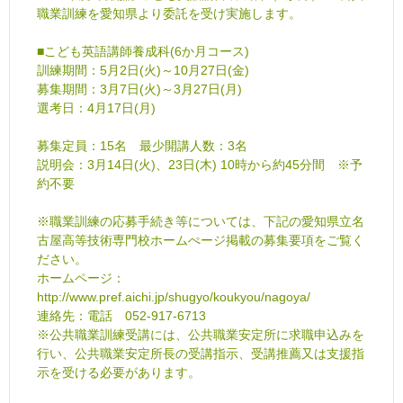
職業訓練を愛知県より委託を受け実施します。
■こども英語講師養成科(6か月コース)
訓練期間：5月2日(火)～10月27日(金)
募集期間：3月7日(火)～3月27日(月)
選考日：4月17日(月)
募集定員：15名 最少開講人数：3名
説明会：3月14日(火)、23日(木) 10時から約45分間 ※予
約不要
※職業訓練の応募手続き等については、下記の愛知県立名
古屋高等技術専門校ホームぺージ掲載の募集要項をご覧く
ださい。
ホームページ：
http://www.pref.aichi.jp/shugyo/koukyou/nagoya/
連絡先：電話 052-917-6713
※公共職業訓練受講には、公共職業安定所に求職申込みを
行い、公共職業安定所長の受講指示、受講推薦又は支援指
示を受ける必要があります。