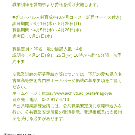
職業訓練を愛知県より委託を受け実施します。
■グローバル人材育成科(3か月コース・託児サービス付き)
訓練期間：6月1日(木)～8月28日(月)
募集期間：4月5日(水)～4月26日(水)
選考日：5月17日(水)
募集定員：20名 最少開講人数：4名
説明会：4月14日(金)、25日(火) 10時から約45分間 ※予
約不要
※職業訓練の応募手続き等については、下記の愛知県立名
古屋高等技術専門校ホームぺージ掲載の募集要項をご覧く
ださい。
ホームページ：https://www.aichivti.ac.jp/site/nagoya/
連絡先：電話 052-917-6713
※公共職業訓練受講には、公共職業安定所に求職申込みを
行い、公共職業安定所長の受講指示、受講推薦又は支援指
示を受ける必要があります。