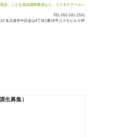
ネス英語、こども英語講師養成なら、コスモスクールへ
TEL.052-331-1531
0022 名古屋市中区金山4丁目1番24号コスモビルⅡ9F
受講生募集）