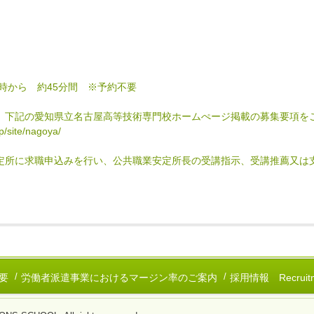
 10時から 約45分間 ※予約不要
、下記の愛知県立名古屋高等技術専門校ホームぺージ掲載の募集要項を
/site/nagoya/
定所に求職申込みを行い、公共職業安定所長の受講指示、受講推薦又は
要
労働者派遣事業におけるマージン率のご案内
採用情報 Recruitm