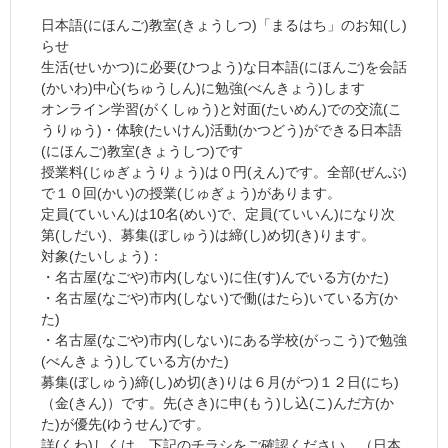
日本語(にほんご)教室(きょうしつ)「まるはち」のお知(し)
らせ
生活(せいかつ)に必要(ひつよう)な日本語(にほんご)を会話
(かいわ)中心(ちゅうしん)に勉強(べんきょう)します
オンライン学習(がくしゅう)と対面(たいめん)での交流(こ
うりゅう)・体験(たいけん)活動(かつどう)ができる日本語
(にほんご)教室(きょうしつ)です
授業料(じゅぎょうりょう)は０円(えん)です。全部(ぜんぶ)
で１０回(かい)の授業(じゅぎょう)があります。
定員(ていいん)は10名(めい)で、定員(ていいん)になり次
第(しだい)、募集(ぼしゅう)は締(し)め切(き)ります。
対象(たいしょう)：
・名古屋(なごや)市内(しない)に住(す)んでいる方(かた)
・名古屋(なごや)市内(しない)で働(はたら)いている方(か
た)
・名古屋(なごや)市内(しない)にある学校(がっこう)で勉強
(べんきょう)している方(かた)
募集(ぼしゅう)締(し)め切(き)りは６月(がつ)１２日(にち)
（金(きん)）です。先(さき)に申(もう)し込(こ)んだ方(か
た)が優先(ゆうせん)です。
詳(くわ)しくは、下記のチラシをご確認ください。（日本