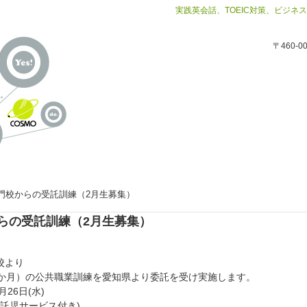
実践英会話、TOEIC対策、ビジ
〒460-
門校からの受託訓練（2月生募集）
らの受託訓練（2月生募集）
校より
３か月）の公共職業訓練を愛知県より委託を受け実施します。
月26日(水)
・託児サービス付き)