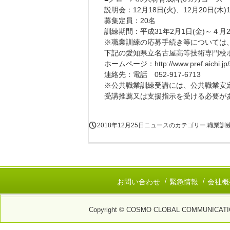
説明会：12月18日(火)、12月20日(木)1
募集定員：20名
訓練期間：平成31年2月1日(金)～４月2
※職業訓練の応募手続き等については
下記の愛知県立名古屋高等技術専門校
ホームページ：http://www.pref.aichi.jp/
連絡先：電話 052-917-6713
※公共職業訓練受講には、公共職業安
受講推薦又は支援指示を受ける必要が
2018年12月25日
ニュースのカテゴリー:職業訓
お問い合わせ
緊急情報
会社概
Copyright © COSMO CLOBAL COMMUNICATIONS