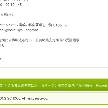
0：00-10：45
４日(水)
、
ホームぺージ掲載の募集要項をご覧ください。
shugyo/koukyou/nagoya/
定所に求職申込を行い、公共職業安定所長の受講指示
あり
練
要
労働者派遣事業におけるマージン率のご案内
採用情報 Recruitm
 SCHOOL. All rights reserved.