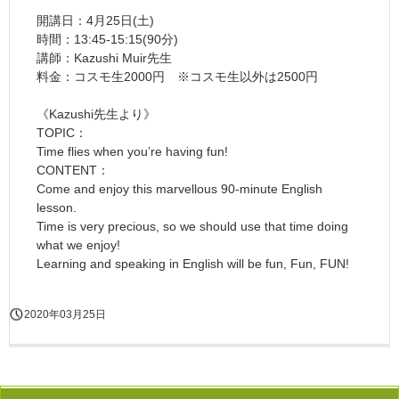
開講日：4月25日(土)
時間：13:45-15:15(90分)
講師：Kazushi Muir先生
料金：コスモ生2000円 ※コスモ生以外は2500円
《Kazushi先生より》
TOPIC：
Time flies when you’re having fun!
CONTENT：
Come and enjoy this marvellous 90-minute English
lesson.
Time is very precious, so we should use that time doing
what we enjoy!
Learning and speaking in English will be fun, Fun, FUN!
2020年03月25日