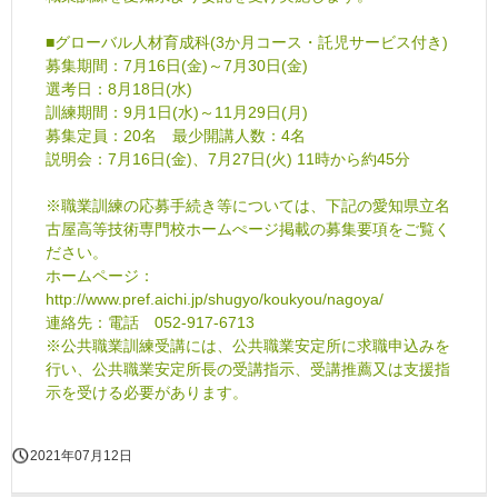
■グローバル人材育成科(3か月コース・託児サービス付き)
募集期間：7月16日(金)～7月30日(金)
選考日：8月18日(水)
訓練期間：9月1日(水)～11月29日(月)
募集定員：20名 最少開講人数：4名
説明会：7月16日(金)、7月27日(火) 11時から約45分
※職業訓練の応募手続き等については、下記の愛知県立名
古屋高等技術専門校ホームぺージ掲載の募集要項をご覧く
ださい。
ホームページ：
http://www.pref.aichi.jp/shugyo/koukyou/nagoya/
連絡先：電話 052-917-6713
※公共職業訓練受講には、公共職業安定所に求職申込みを
行い、公共職業安定所長の受講指示、受講推薦又は支援指
示を受ける必要があります。
2021年07月12日